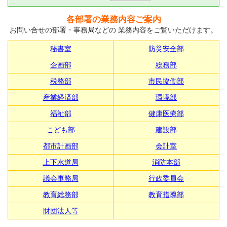
各部署の業務内容ご案内
お問い合せの部署・事務局などの 業務内容をご覧いただけます。
秘書室
防災安全部
企画部
総務部
税務部
市民協働部
産業経済部
環境部
福祉部
健康医療部
こども部
建設部
都市計画部
会計室
上下水道局
消防本部
議会事務局
行政委員会
教育総務部
教育指導部
財団法人等