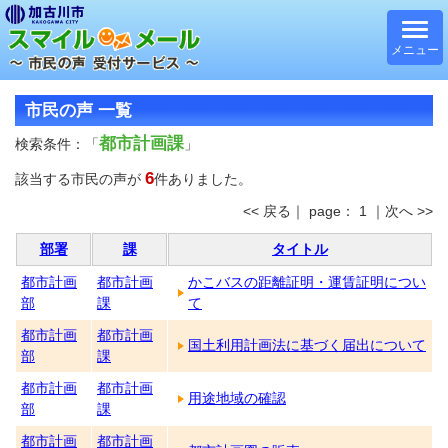
メニュー
市民の声 一覧
都市計画課
検索条件：「
」
6
該当する市民の声が
件ありました。
<< 戻る｜ page： 1 ｜次へ >>
部署
課
タイトル
都市計画
都市計画
かこバスの距離証明・運賃証明につい
部
課
て
都市計画
都市計画
国土利用計画法に基づく届出について
部
課
都市計画
都市計画
用途地域の確認
部
課
都市計画
都市計画