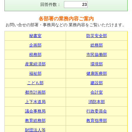
回答件数：
23
各部署の業務内容ご案内
お問い合せの部署・事務局などの 業務内容をご覧いただけます。
秘書室
防災安全部
企画部
総務部
税務部
市民協働部
産業経済部
環境部
福祉部
健康医療部
こども部
建設部
都市計画部
会計室
上下水道局
消防本部
議会事務局
行政委員会
教育総務部
教育指導部
財団法人等