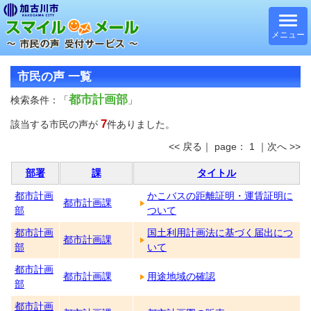
メニュー
市民の声 一覧
都市計画部
検索条件：「
」
7
該当する市民の声が
件ありました。
<< 戻る｜ page： 1 ｜次へ >>
部署
課
タイトル
都市計画
かこバスの距離証明・運賃証明に
都市計画課
部
ついて
都市計画
国土利用計画法に基づく届出につ
都市計画課
部
いて
都市計画
都市計画課
用途地域の確認
部
都市計画