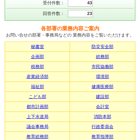
受付件数：
43
回答件数：
23
各部署の業務内容ご案内
お問い合せの部署・事務局などの 業務内容をご覧いただけます。
秘書室
防災安全部
企画部
総務部
税務部
市民協働部
産業経済部
環境部
福祉部
健康医療部
こども部
建設部
都市計画部
会計室
上下水道局
消防本部
議会事務局
行政委員会
教育総務部
教育指導部