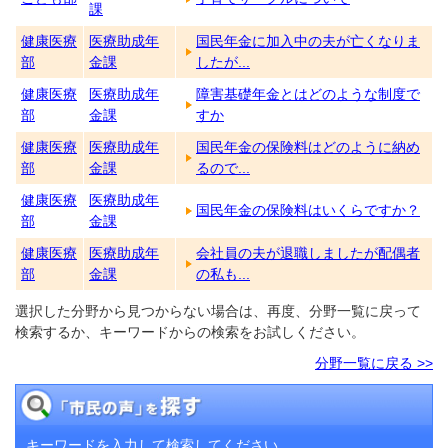
課
健康医療
医療助成年
国民年金に加入中の夫が亡くなりま
部
金課
したが...
健康医療
医療助成年
障害基礎年金とはどのような制度で
部
金課
すか
健康医療
医療助成年
国民年金の保険料はどのように納め
部
金課
るので...
健康医療
医療助成年
国民年金の保険料はいくらですか？
部
金課
健康医療
医療助成年
会社員の夫が退職しましたが配偶者
部
金課
の私も...
選択した分野から見つからない場合は、再度、分野一覧に戻って
検索するか、キーワードからの検索をお試しください。
分野一覧に戻る >>
キーワードを入力して検索してください。