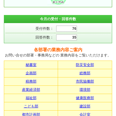
今月の受付・回答件数
受付件数：
76
回答件数：
35
各部署の業務内容ご案内
お問い合せの部署・事務局などの 業務内容をご覧いただけます。
秘書室
防災安全部
企画部
総務部
税務部
市民協働部
産業経済部
環境部
福祉部
健康医療部
こども部
建設部
都市計画部
会計室