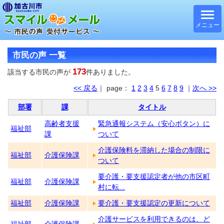
メニュー
市民の声 一覧
173
該当する市民の声が
件ありました。
<< 戻る
｜ page：
1
2
3
4
5
6
7
8
9
｜
次へ >>
部署
課
タイトル
高齢者支援
緊急通報システム（安心ボタン）に
福祉部
課
ついて
介護保険料を滞納した場合の制限に
福祉部
介護保険課
ついて
要介護・要支援認定者が他の市区町
福祉部
介護保険課
村に転...
福祉部
介護保険課
要介護・要支援認定の更新について
介護サービスを利用できるのは、ど