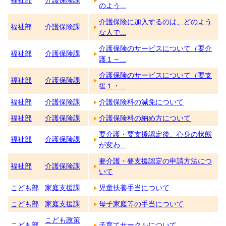
福祉部
介護保険課
のよう...
介護保険に加入するのは、どのよう
福祉部
介護保険課
な人で...
介護保険のサービスについて（要介
福祉部
介護保険課
護１～...
介護保険のサービスについて（要支
福祉部
介護保険課
援１・...
福祉部
介護保険課
介護保険料の減免について
福祉部
介護保険課
介護保険料の納め方について
要介護・要支援認定後、心身の状態
福祉部
介護保険課
が変わ...
要介護・要支援認定の申請方法につ
福祉部
介護保険課
いて
こども部
家庭支援課
児童扶養手当について
こども部
家庭支援課
母子家庭等の手当について
こども政策
こども部
子育てサークルについて