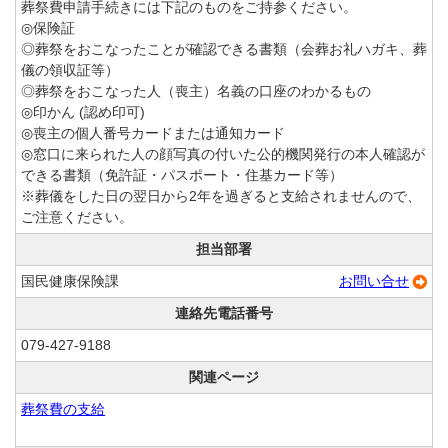
葬祭費申請手続きには下記のものをご持参ください。
◎保険証
◎葬祭をおこなったことが確認できる書類（会葬お礼ハガキ、葬
儀の領収証等）
◎葬祭をおこなった人（喪主）名義の口座のわかるもの
◎印かん (認め印可)
◎喪主の個人番号カードまたは通知カード
◎窓口に来られた人の顔写真の付いた公的機関発行の本人確認が
できる書類（免許証・パスポート・住基カード等）
※葬儀をした日の翌日から2年を過ぎると支給されませんので、
ご注意ください。
担当部署
国民健康保険課
お問い合せ
連絡先電話番号
079-427-9188
関連ページ
葬祭費の支給