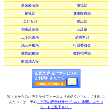
産業経済部
環境部
福祉部
健康医療部
こども部
建設部
都市計画部
会計室
上下水道局
消防本部
議会事務局
行政委員会
教育総務部
教育指導部
財団法人等
皆さまからのお声を受付フォームより送信ください。ご利用に
あたっては、予め
「市民の声受付サービスのご利用にあたっ
て」もご覧下さい。