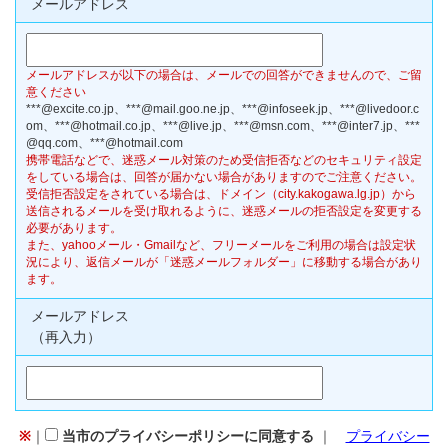
メールアドレス
メールアドレスが以下の場合は、メールでの回答ができませんので、ご留
意ください
***@excite.co.jp、​***@mail.goo.ne.jp、​***@infoseek.jp、​***@livedoor.c
om、​***@hotmail.co.jp、​***@live.jp、​***@msn.com、​***@inter7.jp、​***
@qq.com、​***@hotmail.com
携帯電話などで、迷惑メール対策のため受信拒否などのセキュリティ設定
をしている場合は、回答が届かない場合がありますのでご注意ください。
受信拒否設定をされている場合は、ドメイン（city.kakogawa.lg.jp）から
送信されるメールを受け取れるように、迷惑メールの拒否設定を変更する
必要があります。
また、yahooメール・Gmailなど、フリーメールをご利用の場合は設定状
況により、返信メールが「迷惑メールフォルダー」に移動する場合があり
ます。
メールアドレス
（再入力）
※
｜
当市のプライバシーポリシーに同意する
｜
プライバシー