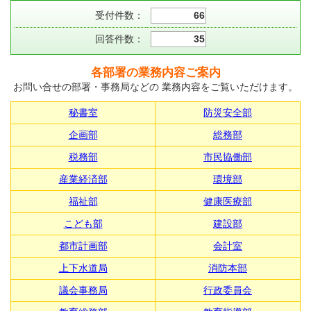
受付件数：
66
回答件数：
35
各部署の業務内容ご案内
お問い合せの部署・事務局などの 業務内容をご覧いただけます。
秘書室
防災安全部
企画部
総務部
税務部
市民協働部
産業経済部
環境部
福祉部
健康医療部
こども部
建設部
都市計画部
会計室
上下水道局
消防本部
議会事務局
行政委員会