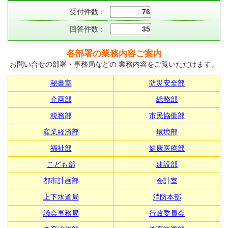
受付件数：
76
回答件数：
35
各部署の業務内容ご案内
お問い合せの部署・事務局などの 業務内容をご覧いただけます。
秘書室
防災安全部
企画部
総務部
税務部
市民協働部
産業経済部
環境部
福祉部
健康医療部
こども部
建設部
都市計画部
会計室
上下水道局
消防本部
議会事務局
行政委員会