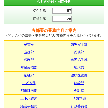
今月の受付・回答件数
受付件数：
57
回答件数：
28
各部署の業務内容ご案内
お問い合せの部署・事務局などの 業務内容をご覧いただけます。
秘書室
防災安全部
企画部
総務部
税務部
市民協働部
産業経済部
環境部
福祉部
健康医療部
こども部
建設部
都市計画部
会計室
上下水道局
消防本部
議会事務局
行政委員会