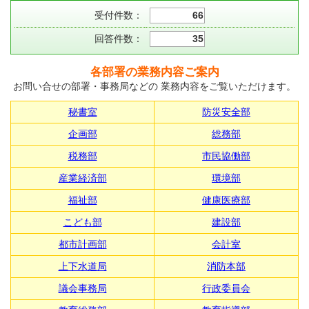
受付件数：
66
回答件数：
35
各部署の業務内容ご案内
お問い合せの部署・事務局などの 業務内容をご覧いただけます。
秘書室
防災安全部
企画部
総務部
税務部
市民協働部
産業経済部
環境部
福祉部
健康医療部
こども部
建設部
都市計画部
会計室
上下水道局
消防本部
議会事務局
行政委員会