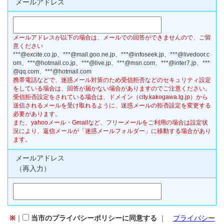
メールアドレス
メールアドレスが以下の場合は、メールでの回答ができませんので、ご留
意ください
***@excite.co.jp、​***@mail.goo.ne.jp、​***@infoseek.jp、​***@livedoor.c
om、​***@hotmail.co.jp、​***@live.jp、​***@msn.com、​***@inter7.jp、​***
@qq.com、​***@hotmail.com
携帯電話などで、迷惑メール対策のため受信拒否などのセキュリティ設定
をしている場合は、回答が届かない場合がありますのでご注意ください。
受信拒否設定をされている場合は、ドメイン（city.kakogawa.lg.jp）から
送信されるメールを受け取れるように、迷惑メールの拒否設定を変更する
必要があります。
また、yahooメール・Gmailなど、フリーメールをご利用の場合は設定状
況により、返信メールが「迷惑メールフォルダー」に移動する場合があり
ます。
メールアドレス
（再入力）
※
｜
当市のプライバシーポリシーに同意する
｜
プライバシー