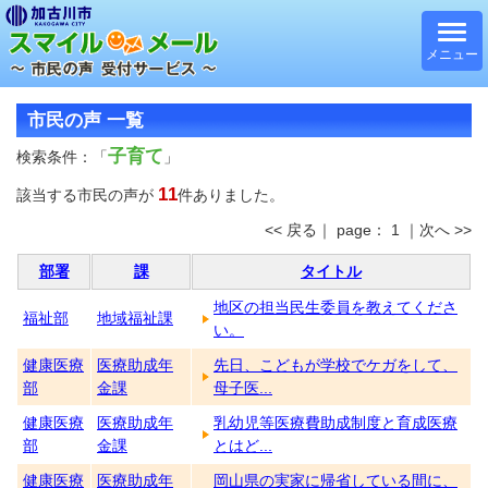
メニュー
市民の声 一覧
子育て
検索条件：「
」
11
該当する市民の声が
件ありました。
<< 戻る｜ page： 1 ｜次へ >>
部署
課
タイトル
地区の担当民生委員を教えてくださ
福祉部
地域福祉課
い。
健康医療
医療助成年
先日、こどもが学校でケガをして、
部
金課
母子医...
健康医療
医療助成年
乳幼児等医療費助成制度と育成医療
部
金課
とはど...
健康医療
医療助成年
岡山県の実家に帰省している間に、