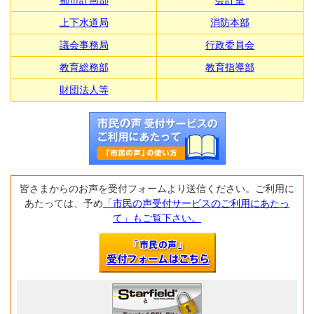
都市計画部
会計室
上下水道局
消防本部
議会事務局
行政委員会
教育総務部
教育指導部
財団法人等
皆さまからのお声を受付フォームより送信ください。ご利用に
あたっては、予め
「市民の声受付サービスのご利用にあたっ
て」もご覧下さい。