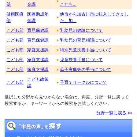
部
金課
こども...
健康医療
医療助成年
他市から加古川市に転入してきまし
部
金課
た。加...
こども部
育児保健課
乳幼児の健診について
こども部
育児保健課
乳幼児の育児相談について
こども部
家庭支援課
特別児童扶養手当について
こども部
家庭支援課
児童扶養手当について
こども部
家庭支援課
母子家庭等の手当について
こども政策
こども部
子育てサークルについて
課
選択した分野から見つからない場合は、再度、分野一覧に戻って
検索するか、キーワードからの検索をお試しください。
分野一覧に戻る >>