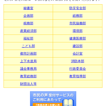
秘書室
防災安全部
企画部
総務部
税務部
市民協働部
産業経済部
環境部
福祉部
健康医療部
こども部
建設部
都市計画部
会計室
上下水道局
消防本部
議会事務局
行政委員会
教育総務部
教育指導部
財団法人等