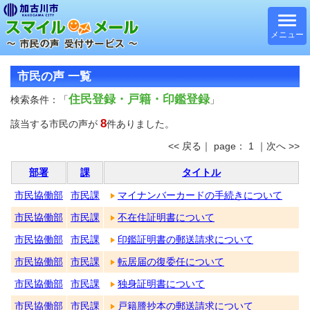
メニュー
市民の声 一覧
住民登録・戸籍・印鑑登録
検索条件：「
」
8
該当する市民の声が
件ありました。
<< 戻る｜ page： 1 ｜次へ >>
部署
課
タイトル
市民協働部
市民課
マイナンバーカードの手続きについて
市民協働部
市民課
不在住証明書について
市民協働部
市民課
印鑑証明書の郵送請求について
市民協働部
市民課
転居届の復委任について
市民協働部
市民課
独身証明書について
市民協働部
市民課
戸籍謄抄本の郵送請求について