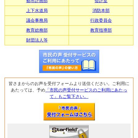
都市計画部
会計室
上下水道局
消防本部
議会事務局
行政委員会
教育総務部
教育指導部
財団法人等
皆さまからのお声を受付フォームより送信ください。ご利用に
あたっては、予め
「市民の声受付サービスのご利用にあたっ
て」もご覧下さい。