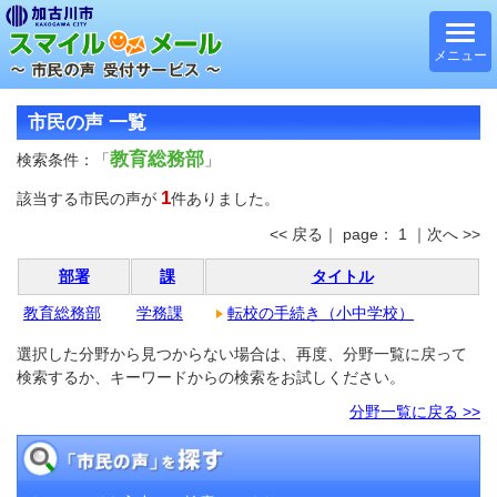
メニュー
市民の声 一覧
教育総務部
検索条件：「
」
1
該当する市民の声が
件ありました。
<< 戻る｜ page： 1 ｜次へ >>
部署
課
タイトル
教育総務部
学務課
転校の手続き（小中学校）
選択した分野から見つからない場合は、再度、分野一覧に戻って
検索するか、キーワードからの検索をお試しください。
分野一覧に戻る >>