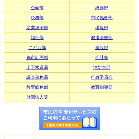
企画部
総務部
税務部
市民協働部
産業経済部
環境部
福祉部
健康医療部
こども部
建設部
都市計画部
会計室
上下水道局
消防本部
議会事務局
行政委員会
教育総務部
教育指導部
財団法人等