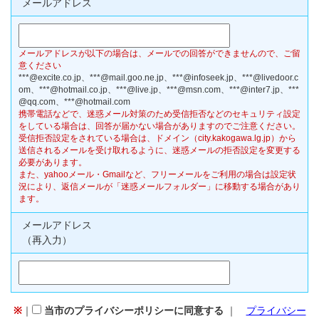
メールアドレス
メールアドレスが以下の場合は、メールでの回答ができませんので、ご留
意ください
***@excite.co.jp、​***@mail.goo.ne.jp、​***@infoseek.jp、​***@livedoor.c
om、​***@hotmail.co.jp、​***@live.jp、​***@msn.com、​***@inter7.jp、​***
@qq.com、​***@hotmail.com
携帯電話などで、迷惑メール対策のため受信拒否などのセキュリティ設定
をしている場合は、回答が届かない場合がありますのでご注意ください。
受信拒否設定をされている場合は、ドメイン（city.kakogawa.lg.jp）から
送信されるメールを受け取れるように、迷惑メールの拒否設定を変更する
必要があります。
また、yahooメール・Gmailなど、フリーメールをご利用の場合は設定状
況により、返信メールが「迷惑メールフォルダー」に移動する場合があり
ます。
メールアドレス
（再入力）
※
｜
当市のプライバシーポリシーに同意する
｜
プライバシー