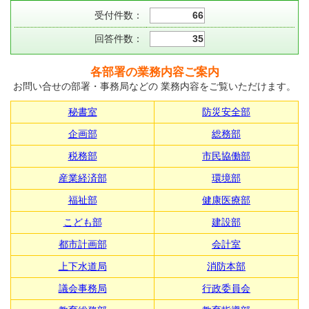
受付件数：
66
回答件数：
35
各部署の業務内容ご案内
お問い合せの部署・事務局などの 業務内容をご覧いただけます。
秘書室
防災安全部
企画部
総務部
税務部
市民協働部
産業経済部
環境部
福祉部
健康医療部
こども部
建設部
都市計画部
会計室
上下水道局
消防本部
議会事務局
行政委員会