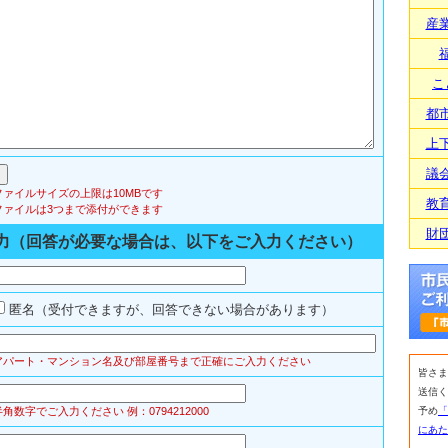
産
こ
都
上
議
ファイルサイズの上限は10MBです
教
ファイルは3つまで添付ができます
財
力（回答が必要な場合は、以下をご入力ください）
匿名（受付できますが、回答できない場合があります）
アパート・マンション名及び部屋番号まで正確にご入力ください
皆さま
送信く
半角数字でご入力ください 例：0794212000
予め
「
にあた