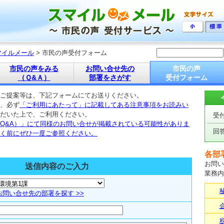
マイルメール
> 市民の声受付フォーム
市民の声をみる
お問い合せ先の
市民の声
（Ｑ&Ａ）
部署をさがす
受付フォーム
ご提案等は、下記フォームにてお送りください。
、必ず
「ご利用にあたって」に記載してある注意事項をお読みい
だいた上で、ご利用ください。
受
Q&A）」にて同様のお問い合せが掲載されている可能性がありま
回
く前にぜひ一度ご参照ください。
各部
お問い
送信内容のご入力
業務内
お問い合せ先の部署を探す >>