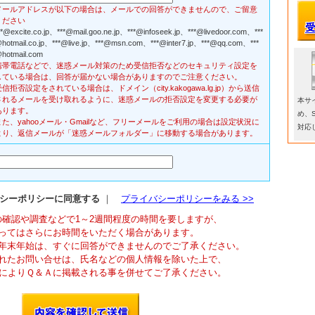
メールアドレスが以下の場合は、メールでの回答ができませんので、ご留意
ください
**@excite.co.jp、​***@mail.goo.ne.jp、​***@infoseek.jp、​***@livedoor.com、​***
hotmail.co.jp、​***@live.jp、​***@msn.com、​***@inter7.jp、​***@qq.com、​***
hotmail.com
携帯電話などで、迷惑メール対策のため受信拒否などのセキュリティ設定を
している場合は、回答が届かない場合がありますのでご注意ください。
受信拒否設定をされている場合は、ドメイン（city.kakogawa.lg.jp）から送信
されるメールを受け取れるように、迷惑メールの拒否設定を変更する必要が
本サ
あります。
め、
また、yahooメール・Gmailなど、フリーメールをご利用の場合は設定状況に
対応
より、返信メールが「迷惑メールフォルダー」に移動する場合があります。
シーポリシーに同意する
｜
プライバシーポリシーをみる >>
の確認や調査などで1～2週間程度の時間を要しますが、
ってはさらにお時間をいただく場合があります。
年末年始は、すぐに回答ができませんのでご了承ください。
れたお問い合せは、氏名などの個人情報を除いた上で、
によりＱ＆Ａに掲載される事を併せてご了承ください。