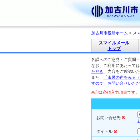
加古川市役所ホーム
>
ス
スマイルメール
トップ
各課へのご意見・ご質問・
なお、ご利用にあたっては
ただき
、内容をご確認いた
また、
「市民の声をみる（
すので、お問い合せいただ
※
印は必須入力項目です。
お問い合せ先
※
タイトル
※