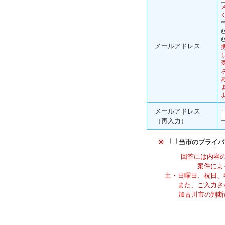
*
@
@
メールアドレス
メールアドレス
（再入力）
※
｜
当市のプライバ
回答には内容
案件によ
土・日曜日、祝日、
また、ご入力さ
加古川市の判断