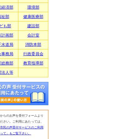
業経済部
環境部
福祉部
健康医療部
ども部
建設部
市計画部
会計室
下水道局
消防本部
会事務局
行政委員会
育総務部
教育指導部
団法人等
からのお声を受付フォームより
ださい。ご利用にあたっては、
市民の声受付サービスのご利用
って」もご覧下さい。