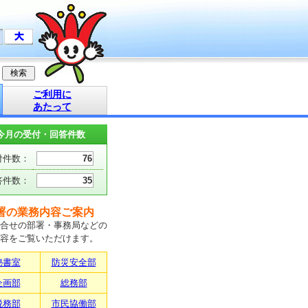
ご利用に
あたって
今月の受付・回答件数
付件数：
76
答件数：
35
署の業務内容ご案内
合せの部署・事務局などの
容をご覧いただけます。
秘書室
防災安全部
企画部
総務部
税務部
市民協働部