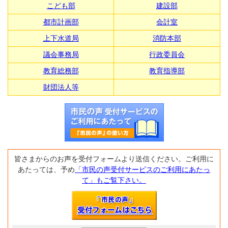
こども部
建設部
都市計画部
会計室
上下水道局
消防本部
議会事務局
行政委員会
教育総務部
教育指導部
財団法人等
皆さまからのお声を受付フォームより送信ください。ご利用に
あたっては、予め
「市民の声受付サービスのご利用にあたっ
て」もご覧下さい。