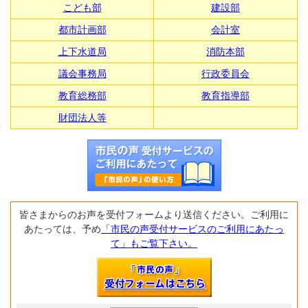
こども部
建設部
都市計画部
会計室
上下水道局
消防本部
議会事務局
行政委員会
教育総務部
教育指導部
財団法人等
皆さまからのお声を受付フォームより送信ください。ご利用に
あたっては、予め
「市民の声受付サービスのご利用にあたっ
て」もご覧下さい。