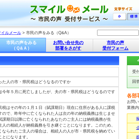
マイルメール
> 市民の声をみる（Q&A）
市民の声をみる
お問い合せ先の
市民の声
（Ｑ&Ａ）
部署をさがす
受付フォーム
受
回
った人の市・県民税はどうなるのですか
は今年５月に死亡しましたが、夫の市・県民税はどうなるのです
各部
お問い
民税はその年の１月１日（賦課期日）現在に住所がある人に課税
業務内
すので、昨年中に亡くなられた人は次の年の納税義務は生じませ
賦課期日以降に亡くなられたあなたのご主人には納税義務が生
主人の相続人が納税義務を引き継ぐことになります。このため、
くなられたご主人の場合は、相続人の人が市・県民税を納めてい
ことになります。