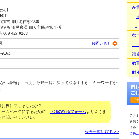
産
せ先】
501
市加古川町北在家2000
こ
市役所 市民税課 個人市民税第１係
079-427-9163
都
課
お問い合せ
上
7-9163
議
教
財
ない場合は、再度、分野一覧に戻って検索するか、キーワードか
。
はお役に立ちましたか？
ホームページにするために、
下部の投稿フォーム
より皆さま
皆さま
をお聞かせください。
送信く
予め
「
分野一覧に戻る >>
にあた