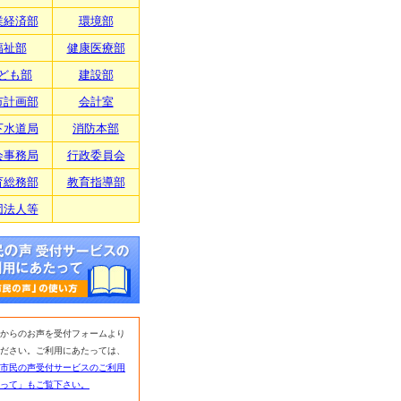
業経済部
環境部
福祉部
健康医療部
ども部
建設部
市計画部
会計室
下水道局
消防本部
会事務局
行政委員会
育総務部
教育指導部
団法人等
からのお声を受付フォームより
ださい。ご利用にあたっては、
市民の声受付サービスのご利用
って」もご覧下さい。