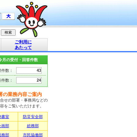
ご利用に
あたって
今月の受付・回答件数
付件数：
43
答件数：
24
署の業務内容ご案内
合せの部署・事務局などの
容をご覧いただけます。
秘書室
防災安全部
企画部
総務部
税務部
市民協働部