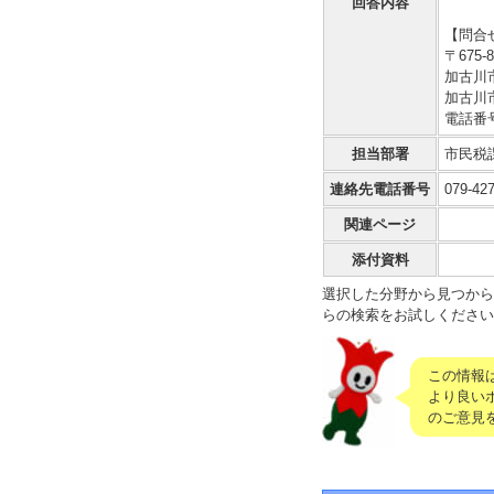
回答内容
【問合
〒675-8
加古川
加古川
電話番号 
担当部署
市民税
連絡先電話番号
079-42
関連ページ
添付資料
選択した分野から見つから
らの検索をお試しください
この情報
より良い
のご意見