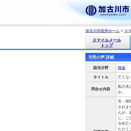
加古川市役所ホーム
>
ス
スマイルメール
トップ
市民の声 詳細
該当分野
税金
タイトル
亡くな
私の夫
問合せ内容
か。
市・県
されま
んが、
じ、ご
今年亡
ただく