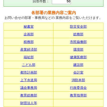
回答件数：
50
各部署の業務内容ご案内
お問い合せの部署・事務局などの 業務内容をご覧いただけます。
秘書室
防災安全部
企画部
総務部
税務部
市民協働部
産業経済部
環境部
福祉部
健康医療部
こども部
建設部
都市計画部
会計室
上下水道局
消防本部
議会事務局
行政委員会
教育総務部
教育指導部
財団法人等