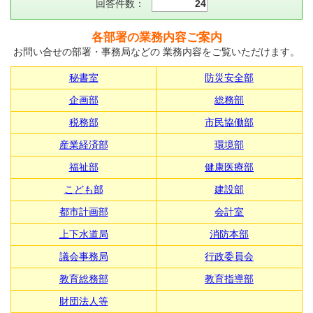
回答件数：
24
各部署の業務内容ご案内
お問い合せの部署・事務局などの 業務内容をご覧いただけます。
秘書室
防災安全部
企画部
総務部
税務部
市民協働部
産業経済部
環境部
福祉部
健康医療部
こども部
建設部
都市計画部
会計室
上下水道局
消防本部
議会事務局
行政委員会
教育総務部
教育指導部
財団法人等