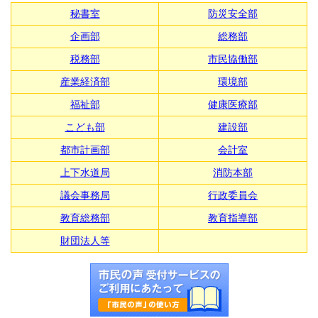
秘書室
防災安全部
企画部
総務部
税務部
市民協働部
産業経済部
環境部
福祉部
健康医療部
こども部
建設部
都市計画部
会計室
上下水道局
消防本部
議会事務局
行政委員会
教育総務部
教育指導部
財団法人等