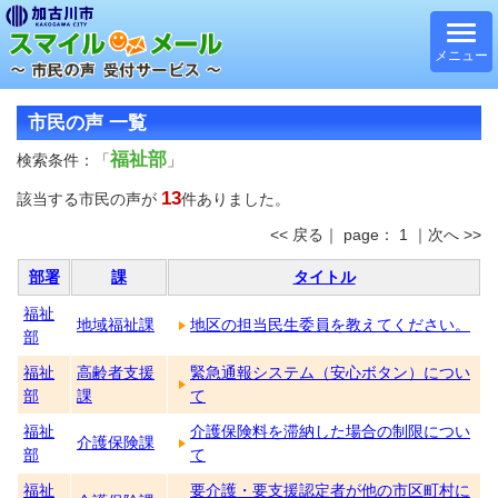
メニュー
市民の声 一覧
福祉部
検索条件：「
」
13
該当する市民の声が
件ありました。
<< 戻る｜ page： 1 ｜次へ >>
部署
課
タイトル
福祉
地域福祉課
地区の担当民生委員を教えてください。
部
福祉
高齢者支援
緊急通報システム（安心ボタン）につい
部
課
て
福祉
介護保険料を滞納した場合の制限につい
介護保険課
部
て
福祉
要介護・要支援認定者が他の市区町村に