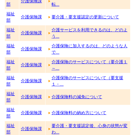
介護保険課
部
転...
福祉
介護保険課
要介護・要支援認定の更新について
部
福祉
介護サービスを利用できるのは、どのよ
介護保険課
部
う...
福祉
介護保険に加入するのは、どのような人
介護保険課
部
で...
福祉
介護保険のサービスについて（要介護１
介護保険課
部
～...
福祉
介護保険のサービスについて（要支援
介護保険課
部
１・...
福祉
介護保険課
介護保険料の減免について
部
福祉
介護保険課
介護保険料の納め方について
部
福祉
要介護・要支援認定後、心身の状態が変
介護保険課
部
わ...